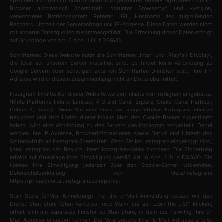
speichert automatisch Informationen in sogenannten Server-Log-Dateien, die Ihr
Browser automatisch übermittelt, darunter Browsertyp und -version,
verwendetes Betriebssystem, Referrer URL, Hostname des zugreifenden
Rechners, Uhrzeit der Serveranfrage und IP-Adresse. Diese Daten werden nicht
mit anderen Datenquellen zusammengeführt. Die Erfassung dieser Daten erfolgt
auf Grundlage von Art. 6 Abs. 1 lit. f DSGVO.
Schriftarten: Diese Website nutzt die Schriftarten „Inter" und „Playfair Display",
die lokal auf unserem Server installiert sind. Es findet keine Verbindung zu
Google-Servern oder sonstigen externen Schriftarten-Diensten statt. Ihre IP-
Adresse wird in diesem Zusammenhang nicht an Dritte übermittelt.
Instagram-Inhalte: Auf dieser Website werden Inhalte von Instagram eingebettet
(Meta Platforms Ireland Limited, 4 Grand Canal Square, Grand Canal Harbour,
Dublin 2, Irland). Wenn Sie eine Seite mit eingebetteten Instagram-Inhalten
besuchen und dem Laden dieser Inhalte über den Cookie-Banner zugestimmt
haben, wird eine Verbindung zu den Servern von Instagram hergestellt. Dabei
werden Ihre IP-Adresse, Browserinformationen sowie Datum und Uhrzeit des
Seitenaufrufs an Instagram übermittelt. Wenn Sie bei Instagram eingeloggt sind,
kann Instagram den Besuch Ihrem Instagram-Konto zuordnen. Die Einbettung
erfolgt auf Grundlage Ihrer Einwilligung gemäß Art. 6 Abs. 1 lit. a DSGVO. Sie
können Ihre Einwilligung jederzeit über den Cookie-Banner widerrufen.
Datenschutzerklärung von Meta/Instagram:
https://privacycenter.instagram.com/policy.
Stan Store (E-Mail-Anmeldung): Für die E-Mail-Anmeldung nutzen wir den
Dienst Stan Store (Stan Ventures Inc.). Wenn Sie auf „Join the List" klicken,
öffnet sich ein separates Fenster zu Stan Store, in dem Sie freiwillig Ihre E-
Mail-Adresse eingeben können. Die Verarbeitung Ihrer E-Mail-Adresse erfolgt